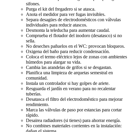
sifones.
Purga el kit del fregadero si se atasca.
Anota el medidor para ver fugas invisibles.
Separa desagües de electrodomésticos con válvulas
individuales para reducir atascos.
Desmonta la teleducha para aumentar caudal.
Comprueba el flotador del inodoro (desatasco) si no
sella.
No deseches pañuelos en el WC: provocan bloqueos.
Oxigena del baño para reducir condensación.
Coloca el termo eléctrico lejos de zonas con ambientes
húmedos para alargar su vida.
Cambia las arandelas de grifos si se desgastan.
Planifica una limpieza de arquetas semestral en
comunidad.
Instala un controlador si hay golpes de ariete.
Resguarda el jardín en verano para no recalentar
tuberías.
Desatasca el filtro del electrodoméstico para mejorar
rendimiento.
Marca las válvulas de paso por estancias para cortar
rápido.
Desairea radiadores (si tienes) para ahorrar energía.
No combines materiales corrientes en la instalación:
dañan el sistema.