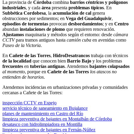
La provincia de
Córdoba
combina
barrios céntricos y polígonos
industriales
, y cada
área
presenta
problemas típicos
. En
Subbética Cordobesa
, la
acumulación de cal
genera
obstrucciones por sedimentos; en
Vega del Guadalquivir
,
episodios de tormentas
provocan
desbordamientos
; y en
Centro
abundan
instalaciones de plomo
que requieren renovación.
Ajustamos
maquinaria y métodos según el entorno: desde
cámara
CCTV
para tramos antiguos hasta
camión cuba
en avenidas como
Paseo de la Victoria
.
En
Cañete de las Torres
,
HidroDesatrancos
trabaja con técnicos
de la localidad
que conocen bien
Barrio Bajo
y los problemas
frecuentes
en
tuberías antiguas
. Atendemos
bajantes colapsados
al momento
, porque en
Cañete de las Torres
los atascos no
entienden de horarios
.
Atendemos incidencias en urbanizaciones privadas y comunidades
cercanas a Cañete de las Torres:
inspección CCTV en Espejo
servicio técnico de saneamiento en Bujalance
planes de mantenimiento en Castro del Río
limpieza preventiva de bajantes en Montalbán de Córdoba
desatasco con hidrolimpiadora en Montilla
limpieza preventiva de bajantes en Fernán-Núñez