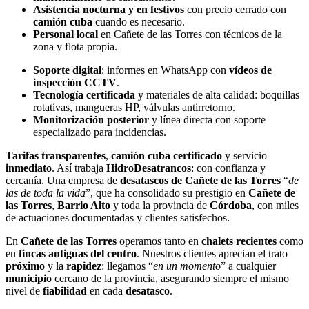
Asistencia nocturna y en festivos
con precio cerrado con
camión cuba
cuando es necesario.
Personal local
en Cañete de las Torres con técnicos de la
zona y flota propia.
Soporte digital
: informes en WhatsApp con
vídeos de
inspección CCTV
.
Tecnología certificada
y materiales de alta calidad: boquillas
rotativas, mangueras HP, válvulas antirretorno.
Monitorización posterior
y línea directa con soporte
especializado para incidencias.
Tarifas transparentes
,
camión cuba certificado
y servicio
inmediato
. Así trabaja
HidroDesatrancos
: con confianza y
cercanía. Una empresa de
desatascos de Cañete de las Torres
“
de
las de toda la vida
”, que ha consolidado su prestigio en
Cañete de
las Torres
,
Barrio Alto
y toda la provincia de
Córdoba
, con miles
de actuaciones documentadas y clientes satisfechos.
En
Cañete de las Torres
operamos tanto en
chalets recientes
como
en
fincas antiguas del centro
. Nuestros clientes aprecian el trato
próximo
y la
rapidez
: llegamos “
en un momento
” a cualquier
municipio
cercano de la provincia, asegurando siempre el mismo
nivel de
fiabilidad
en cada
desatasco
.