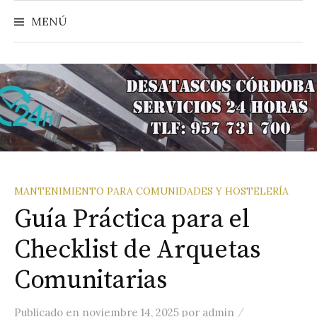
Buscar
Saltar
MENÚ
al
contenido
MANTENIMIENTO PARA COMUNIDADES Y HOSTELERÍA
Guía Práctica para el
Checklist de Arquetas
Comunitarias
/
Publicado
en
noviembre 14, 2025
por
admin