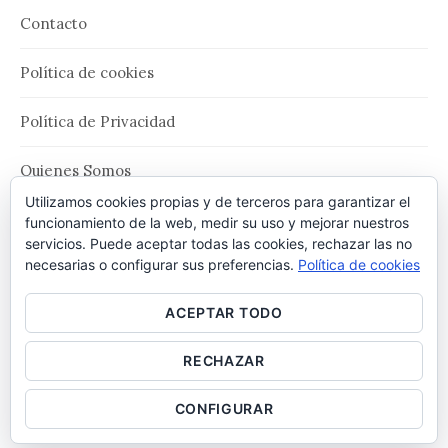
Contacto
Política de cookies
Política de Privacidad
Quienes Somos
Utilizamos cookies propias y de terceros para garantizar el
Términos y Condiciones de Uso
funcionamiento de la web, medir su uso y mejorar nuestros
servicios. Puede aceptar todas las cookies, rechazar las no
necesarias o configurar sus preferencias.
Política de cookies
ACEPTAR TODO
RECHAZAR
© 2026
Desatascos Córdoba HidroDesatrancos
¡LLAMAR!
¡LLAMAR!
|
CONFIGURAR
Funciona con
WordPress
Theme:
Graphy
por Themegraphy