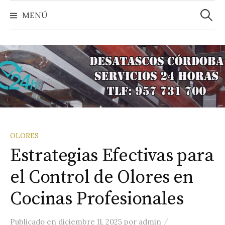
Buscar
Saltar
MENÚ
al
contenido
OLORES
Estrategias Efectivas para
el Control de Olores en
Cocinas Profesionales
/
Publicado
en
diciembre 11, 2025
por
admin