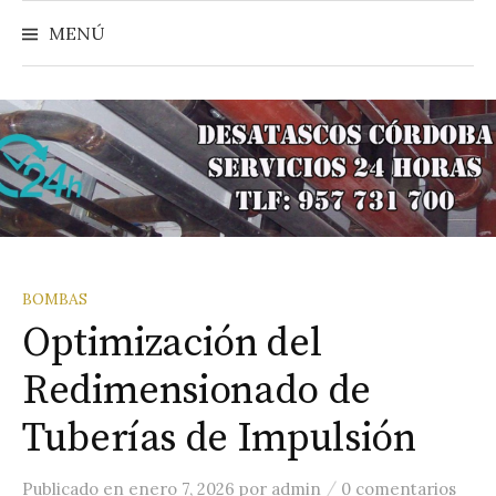
Buscar
Saltar
MENÚ
al
contenido
BOMBAS
Optimización del
Redimensionado de
Tuberías de Impulsión
/
Publicado
en
enero 7, 2026
por
admin
0 comentarios